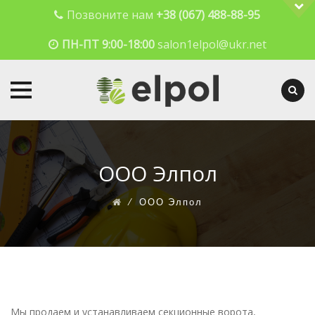
Позвоните нам
+38 (067) 488-88-95
ПН-ПТ 9:00-18:00
salon1elpol@ukr.net
Skip
to
content
ООО Элпол
⁄
ООО Элпол
Мы продаем и устанавливаем секционные ворота,