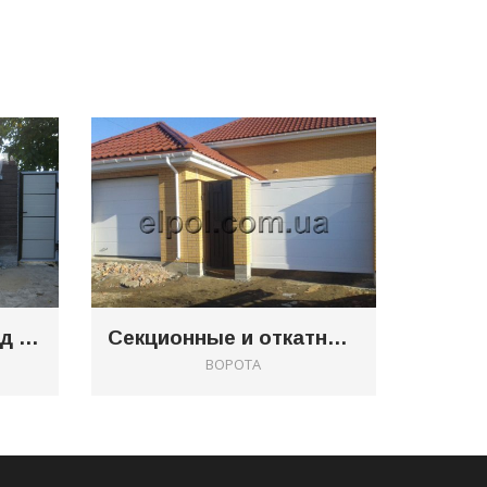
0
0
Откатные ворота вид со двора
Секционные и откатные ворота в фасаде
ВОРОТА