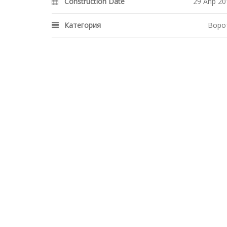
Construction Date
29 Апр 20
Категория
Воро