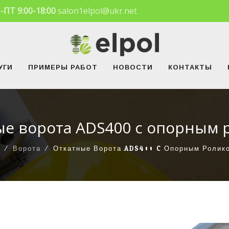
-ПТ 9:00-18:00
salon1elpol@ukr.net
УГИ
ПРИМЕРЫ РАБОТ
НОВОСТИ
КОНТАКТЫ
ые ворота ADS400 c опорным 
⁄
Ворота
⁄
Откатные Ворота ADS400 C Опорным Ролик