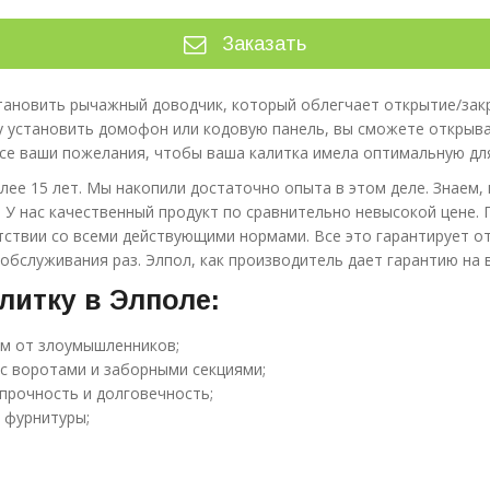
Заказать
тановить рычажный доводчик, который облегчает открытие/закр
у установить домофон или кодовую панель, вы сможете открыва
все ваши пожелания, чтобы ваша калитка имела оптимальную дл
е 15 лет. Мы накопили достаточно опыта в этом деле. Знаем, 
. У нас качественный продукт по сравнительно невысокой цене.
тствии со всеми действующими нормами. Все это гарантирует от
обслуживания раз. Элпол, как производитель дает гарантию на 
алитку в Элполе:
ом от злоумышленников;
 с воротами и заборными секциями;
прочность и долговечность;
 фурнитуры;