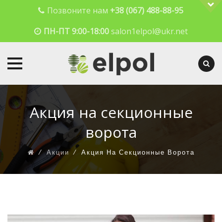
Позвоните нам
+38 (067) 488-88-95
ПН-ПТ 9:00-18:00
salon1elpol@ukr.net
Skip
to
Акция на секционные
content
ворота
⁄
Акции
⁄
Акция На Секционные Ворота