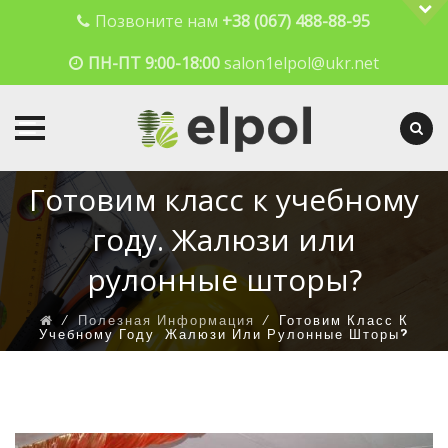
Позвоните нам
+38 (067) 488-88-95
ПН-ПТ 9:00-18:00
salon1elpol@ukr.net
Skip
Готовим класс к учебному
to
content
году. Жалюзи или
рулонные шторы?
⁄
Полезная Информация
⁄
Готовим Класс К
Учебному Году. Жалюзи Или Рулонные Шторы?