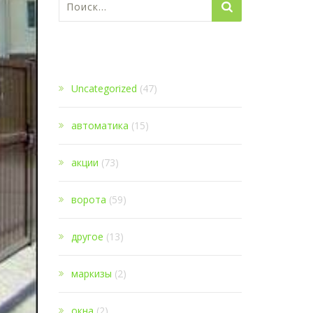
1
Uncategorized
(47)
автоматика
(15)
акции
(73)
ворота
(59)
другое
(13)
маркизы
(2)
окна
(2)