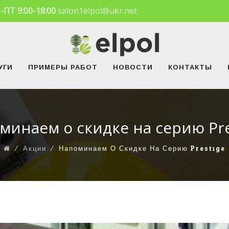
-ПТ 9:00-18:00
salon1elpol@ukr.net
УГИ
ПРИМЕРЫ РАБОТ
НОВОСТИ
КОНТАКТЫ
минаем о скидке на серию Pre
⁄
Акции
⁄
Напоминаем О Скидке На Серию Prestige