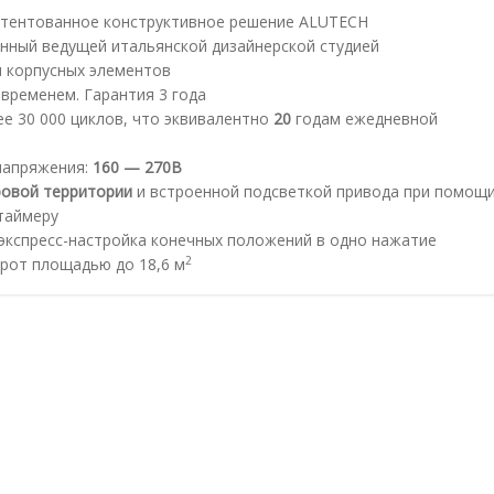
атентованное конструктивное решение ALUTECH
анный ведущей итальянской дизайнерской студией
 корпусных элементов
временем. Гарантия 3 года
е 30 000 циклов, что эквивалентно
20
годам ежедневной
напряжения:
160 — 270В
овой территории
и встроенной подсветкой привода при помощ
таймеру
экспресс-настройка конечных положений в одно нажатие
2
рот площадью до 18,6 м