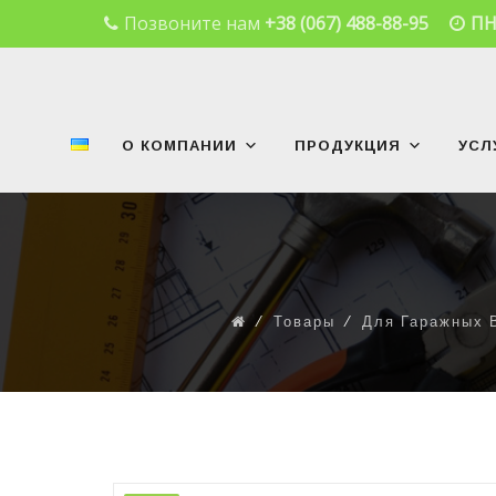
Позвоните нам
+38 (067) 488-88-95
ПН
Skip
to
content
О КОМПАНИИ
ПРОДУКЦИЯ
УСЛ
⁄
Товары
⁄
Для Гаражных 