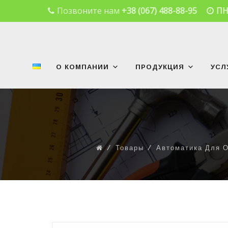
Позвоните нам
+38 (067) 488-88-95
ПН
Skip
to
content
О КОМПАНИИ
ПРОДУКЦИЯ
УСЛ
⁄
Товары
⁄
Автоматика Для 