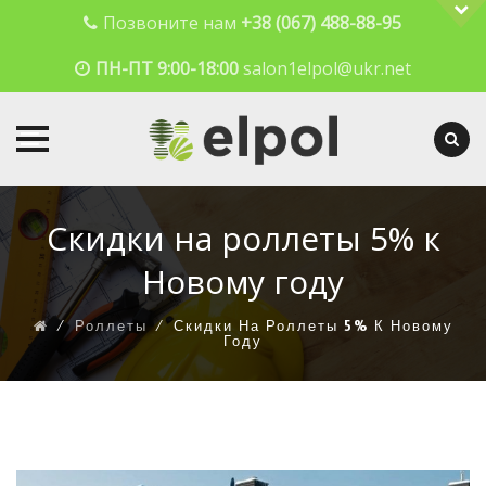
Позвоните нам
+38 (067) 488-88-95
ПН-ПТ 9:00-18:00
salon1elpol@ukr.net
Skip
to
Скидки на роллеты 5% к
content
Новому году
⁄
Роллеты
⁄
Скидки На Роллеты 5% К Новому
Году