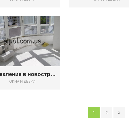
0
Остекление в новострое
ОКНА И ДВЕРИ
1
2