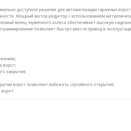
мально доступное решение для автоматизации гаражных ворот
ежности. Мощный мотор-редуктор с использованием металличес
онзовый венец червячного колеса обеспечивает высокую надежн
ограммирование позволяет быстро ввести привод в эксплуатаци
ожениях;
а ворот;
го закрытия;
крытии ворот позволяет избежать случайного открытия;
 ворот.