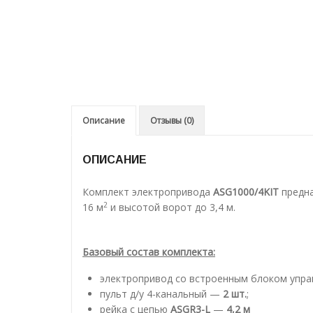
Описание
Отзывы (0)
ОПИСАНИЕ
Комплект электропривода
ASG1000/4KIT
предна
2
16 м
и высотой ворот до 3,4 м.
Базовый состав комплекта:
электропривод со встроенным блоком упр
пульт д/у 4-канальный —
2 шт.
;
рейка с цепью
ASGR3-L
—
4,2 м