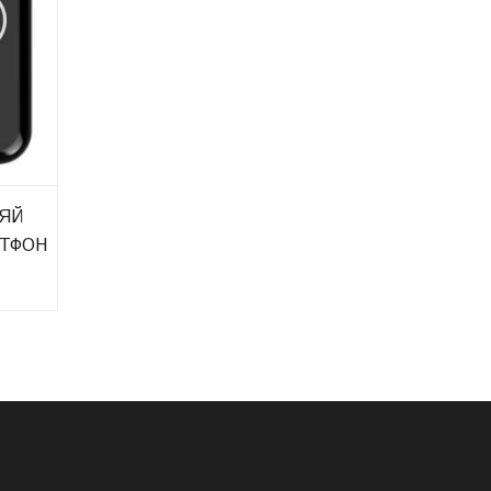
ЛЯЙ
РТФОН