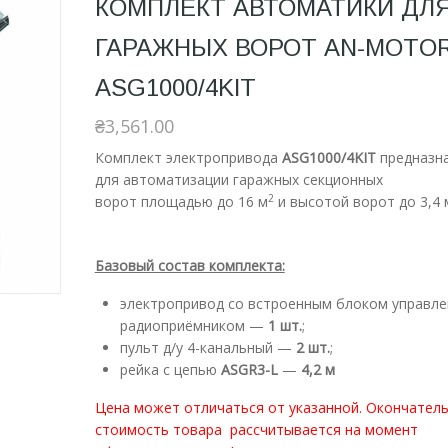
КОМПЛЕКТ АВТОМАТИКИ ДЛ
ГАРАЖНЫХ ВОРОТ AN-MOTO
ASG1000/4KIT
₴
3,561.00
Комплект электропривода
ASG1000/4KIT
предназн
для автоматизации гаражных секционных
2
ворот площадью до 16 м
и высотой ворот до 3,4 
Базовый состав комплекта:
электропривод со встроенным блоком управле
радиоприёмником —
1 шт.
;
пульт д/у 4-канальный —
2 шт.
;
рейка с цепью
ASGR3-L
—
4,2 м
Цена может отличаться от указанной. Окончател
стоимость товара рассчитывается на момент