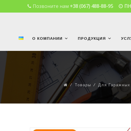
Позвоните нам
+38 (067) 488-88-95
ПН
Skip
to
content
О КОМПАНИИ
ПРОДУКЦИЯ
УСЛ
⁄
Товары
⁄
Для Гаражных