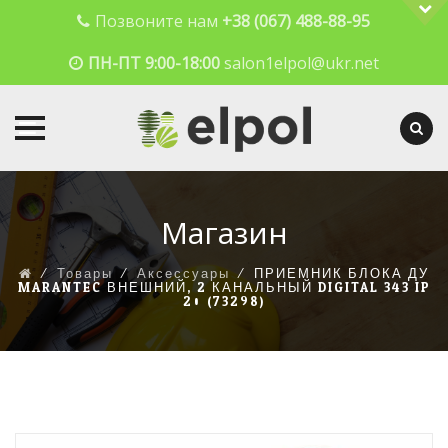
Позвоните нам
+38 (067) 488-88-95
ПН-ПТ 9:00-18:00
salon1elpol@ukr.net
Skip
to
Магазин
content
⁄
Товары
⁄
Аксессуары
⁄
ПРИЕМНИК БЛОКА ДУ
MARANTEC ВНЕШНИЙ, 2 КАНАЛЬНЫЙ DIGITAL 343 IP
20 (73298)