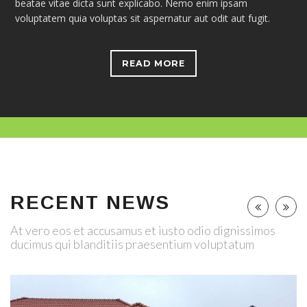
beatae vitae dicta sunt explicabo. Nemo enim ipsam
voluptatem quia voluptas sit aspernatur aut odit aut fugit.
READ MORE
RECENT NEWS
At vero eos et accusamus et iusto odio dignissimos
ducimus qui blanditiis praesentium voluptatum