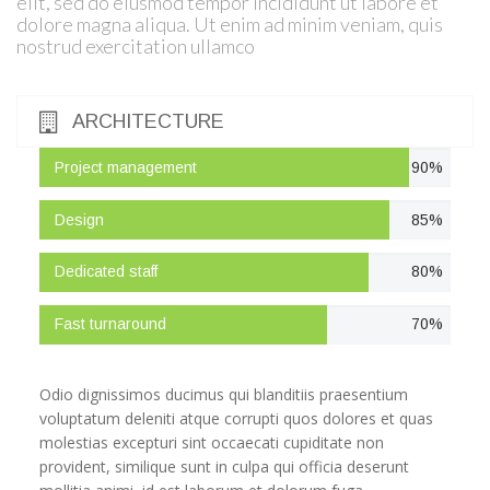
elit, sed do eiusmod tempor incididunt ut labore et
dolore magna aliqua. Ut enim ad minim veniam, quis
nostrud exercitation ullamco
ARCHITECTURE
Project management
90%
Design
85%
Dedicated staff
80%
Fast turnaround
70%
Odio dignissimos ducimus qui blanditiis praesentium
voluptatum deleniti atque corrupti quos dolores et quas
molestias excepturi sint occaecati cupiditate non
provident, similique sunt in culpa qui officia deserunt