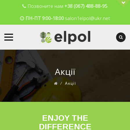
Позвоните нам
+38 (067) 488-88-95
ПН-ПТ 9:00-18:00
salon1elpol@ukr.net
Skip
to
content
Акції
⁄
Акції
ENJOY THE
DIFFERENCE