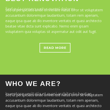
Sed quia consequuntur magni dolores
Sed ut perspiciatis unde omnis iste natus error sit voluptatem
accusantium doloremque laudantium, totam rem aperiam,
eaque ipsa quae ab illo inventore veritatis et quasi architecto
beatae vitae dicta sunt explicabo. Nemo enim ipsam
voluptatem quia voluptas sit aspernatur aut odit aut fugit.
READ MORE
WHO WE ARE?
Inventore veritatis et quasi architecto beatae
Sed ut perspiciatis unde omnis iste natus error sit voluptatem
accusantium doloremque laudantium, totam rem aperiam,
eaque ipsa quae ab illo inventore veritatis et quasi architecto