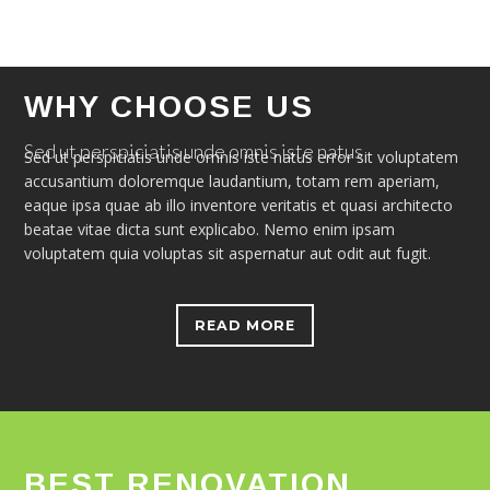
WHY CHOOSE US
Sed ut perspiciatis unde omnis iste natus
Sed ut perspiciatis unde omnis iste natus error sit voluptatem
accusantium doloremque laudantium, totam rem aperiam,
eaque ipsa quae ab illo inventore veritatis et quasi architecto
beatae vitae dicta sunt explicabo. Nemo enim ipsam
voluptatem quia voluptas sit aspernatur aut odit aut fugit.
READ MORE
BEST RENOVATION