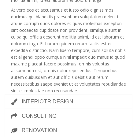
mollitia animi, id est laborum et dolorum fuga.
At vero eos et accusamus et iusto odio dignissimos
ducimus qui blanditiis praesentium voluptatum deleniti
atque corrupti quos dolores et quas molestias excepturi
sint occaecati cupiditate non provident, similique sunt in
culpa qui officia deserunt mollitia animi, id est laborum et
dolorum fuga. Et harum quidem rerum facilis est et
expedita distinctio. Nam libero tempore, cum soluta nobis
est eligendi optio cumque nihil impedit quo minus id quod
maxime placeat facere possimus, omnis voluptas
assumenda est, omnis dolor repellendus. Temporibus
autem quibusdam et aut officiis debitis aut rerum
necessitatibus saepe eveniet ut et voluptates repudiandae
sint et molestiae non recusandae.
INTERIOTR DESIGN
CONSULTING
RENOVATION