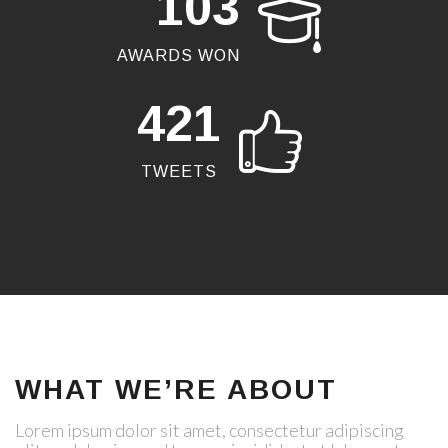
103
AWARDS WON
421
TWEETS
WHAT WE’RE ABOUT
Lorem ipsum dolor sit amet, consectetur adipiscing